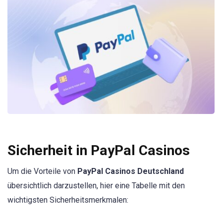
Sicherheit in PayPal Casinos
Um die Vorteile von
PayPal Casinos Deutschland
übersichtlich darzustellen, hier eine Tabelle mit den
wichtigsten Sicherheitsmerkmalen: