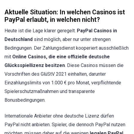
Aktuelle Situation: In welchen Casinos ist
PayPal erlaubt, in welchen nicht?
Heute ist die Lage klarer geregelt.
PayPal Casinos in
Deutschland
sind möglich, aber nur unter strengen
Bedingungen. Der Zahlungsdienst kooperiert ausschließlich
mit
Online Casinos, die eine offizielle deutsche
Glücksspiellizenz besitzen
. Diese Casinos müssen die
Vorschriften des GlüStV 2021 einhalten, darunter
Einzahlungslimits von 1.000 € pro Monat, verpflichtende
Spielerschutzmaßnahmen und transparente
Bonusbedingungen.
Internationale Anbieter ohne deutsche Lizenz dürfen
PayPal nicht anbieten. Spieler, die dennoch PayPal nutzen
möchten, müssen daher auf die wenigen
legalen PayPal