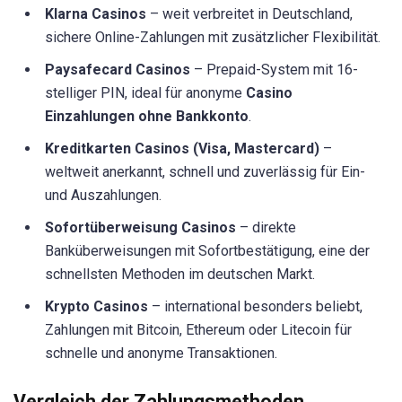
Klarna Casinos
– weit verbreitet in Deutschland,
sichere Online-Zahlungen mit zusätzlicher Flexibilität.
Paysafecard Casinos
– Prepaid-System mit 16-
stelliger PIN, ideal für anonyme
Casino
Einzahlungen ohne Bankkonto
.
Kreditkarten Casinos (Visa, Mastercard)
–
weltweit anerkannt, schnell und zuverlässig für Ein-
und Auszahlungen.
Sofortüberweisung Casinos
– direkte
Banküberweisungen mit Sofortbestätigung, eine der
schnellsten Methoden im deutschen Markt.
Krypto Casinos
– international besonders beliebt,
Zahlungen mit Bitcoin, Ethereum oder Litecoin für
schnelle und anonyme Transaktionen.
Vergleich der Zahlungsmethoden