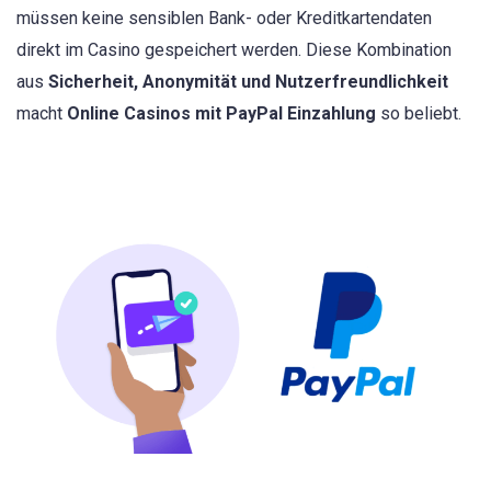
müssen keine sensiblen Bank- oder Kreditkartendaten
direkt im Casino gespeichert werden. Diese Kombination
aus
Sicherheit, Anonymität und Nutzerfreundlichkeit
macht
Online Casinos mit PayPal Einzahlung
so beliebt.