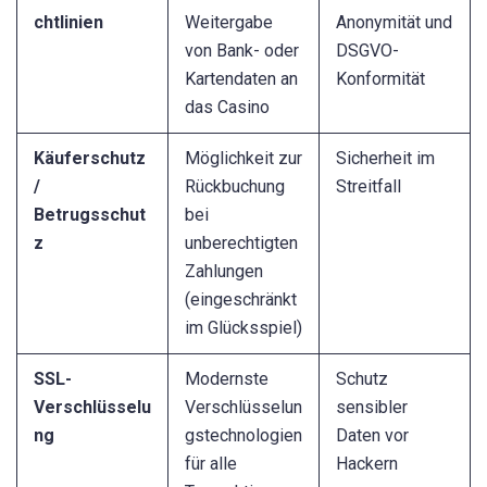
chtlinien
Weitergabe
Anonymität und
von Bank- oder
DSGVO-
Kartendaten an
Konformität
das Casino
Käuferschutz
Möglichkeit zur
Sicherheit im
/
Rückbuchung
Streitfall
Betrugsschut
bei
z
unberechtigten
Zahlungen
(eingeschränkt
im Glücksspiel)
SSL-
Modernste
Schutz
Verschlüsselu
Verschlüsselun
sensibler
ng
gstechnologien
Daten vor
für alle
Hackern