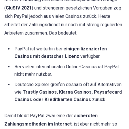
(
GlüStV 2021
) und strengeren gesetzlichen Vorgaben zog
sich PayPal jedoch aus vielen Casinos zurück. Heute
arbeitet der Zahlungsdienst nur noch mit streng regulierten
Anbietern zusammen. Das bedeutet:
PayPal ist weiterhin bei
einigen lizenzierten
Casinos mit deutscher Lizenz
verfügbar.
Bei vielen internationalen Online-Casinos ist PayPal
nicht mehr nutzbar.
Deutsche Spieler greifen deshalb oft auf Alternativen
wie
Trustly Casinos, Klarna Casinos, Paysafecard
Casinos oder Kreditkarten Casinos
zurück.
Damit bleibt PayPal zwar eine der
sichersten
Zahlungsmethoden im Internet
, ist aber nicht mehr so