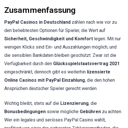
Zusammenfassung
PayPal Casinos in Deutschland
zählen nach wie vor zu
den beliebtesten Optionen für Spieler, die Wert auf
Sicherheit, Geschwindigkeit und Komfort
legen. Mit nur
wenigen Klicks sind Ein- und Auszahlungen möglich, und
die sensiblen Bankdaten bleiben geschützt. Zwar ist die
Verfügbarkeit durch den
Glücksspielstaatsvertrag 2021
eingeschränkt, dennoch gibt es weiterhin
lizensierte
Online Casinos mit PayPal Einzahlung
, die den hohen
Ansprüchen deutscher Spieler gerecht werden.
Wichtig bleibt, stets auf die
Lizenzierung
, die
Bonusbedingungen
sowie mögliche
Gebühren
zu achten.
Wer ein legales und seriöses PayPal Casino wählt,