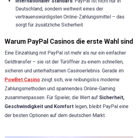
Internationaler Standard
: PayPal ist nicht nur in
Deutschland, sondern weltweit eines der
vertrauenswürdigsten Online-Zahlungsmittel – das
sorgt für zusätzliche Sicherheit.
Warum PayPal Casinos die erste Wahl sind
Eine Einzahlung mit PayPal ist mehr als nur ein einfacher
Geldtransfer – sie ist der Türöffner zu einem schnellen,
sicheren und unterhaltsamen Casinoerlebnis. Gerade im
PowBet Casino
zeigt sich, wie reibungslos moderne
Zahlungsmethoden und spannendes Online-Gaming
zusammenpassen. Für Spieler, die Wert auf
Sicherheit,
Geschwindigkeit und Komfort
legen, bleibt PayPal eine
der besten Optionen auf dem deutschen Markt.