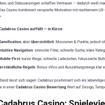
ben, und Statusanzeigen schaffen Vertrauen — dadurch weiß man,
Das Casino kombiniert verspielte Motivation mit nüchternem UX-

adabrus Casino auffällt — in Kürze:
Gamification
, aber
übersichtlich
: Missionen & Punkte, jedoch oh
Intuitive Navigation
: sinnvolle Filter, schnelle Suche, klare Kateg
Mobile-First
: kurze Wege, schnelle Ladezeiten, fokussierte Butt
erständliche Regeln
: Bonus-Infos und Auszahlungswege klar er
ßend lässt sich sagen: Cadabrus positioniert sich als lebendiges
e in einer
Cadabrus Casino Bewertung
Wert auf Design, Tempo
Cadabrus Casino: Spieleviel