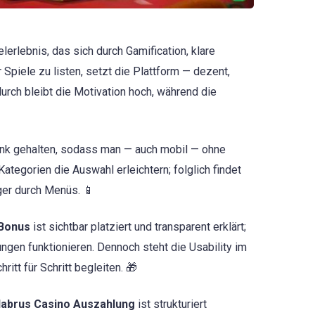
lerlebnis, das sich durch Gamification, klare
Spiele zu listen, setzt die Plattform — dezent,
urch bleibt die Motivation hoch, während die
ank gehalten, sodass man — auch mobil — ohne
tegorien die Auswahl erleichtern; folglich findet
ger durch Menüs. 📱
 Bonus
ist sichtbar platziert und transparent erklärt;
ngen funktionieren. Dennoch steht die Usability im
itt für Schritt begleiten. 🎁
abrus Casino Auszahlung
ist strukturiert