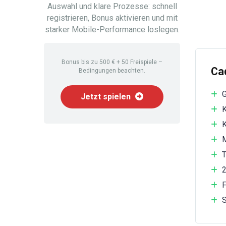
Auswahl und klare Prozesse: schnell
registrieren, Bonus aktivieren und mit
starker Mobile-Performance loslegen.
Bonus bis zu 500 € + 50 Freispiele –
Ca
Bedingungen beachten.
G
Jetzt spielen
K
K
M
T
2
F
S