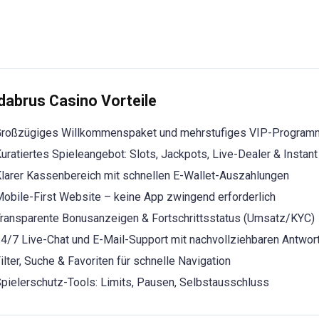
dabrus Casino Vorteile
roßzügiges Willkommenspaket und mehrstufiges VIP-Program
uratiertes Spieleangebot: Slots, Jackpots, Live-Dealer & Insta
larer Kassenbereich mit schnellen E-Wallet-Auszahlungen
obile-First Website – keine App zwingend erforderlich
ransparente Bonusanzeigen & Fortschrittsstatus (Umsatz/KYC)
4/7 Live-Chat und E-Mail-Support mit nachvollziehbaren Antwor
ilter, Suche & Favoriten für schnelle Navigation
pielerschutz-Tools: Limits, Pausen, Selbstausschluss