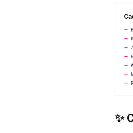
Ca
B
K
Z
B
A
M
R
✨ C