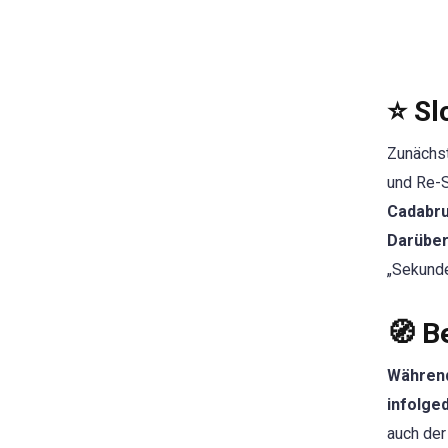
⭐ Sl
Zunächst
und Re-S
Cadabru
Darüber
„Sekund
🧭 B
Währen
infolge
auch de