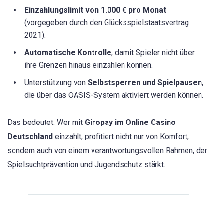
Einzahlungslimit von 1.000 € pro Monat
(vorgegeben durch den Glücksspielstaatsvertrag
2021).
Automatische Kontrolle
, damit Spieler nicht über
ihre Grenzen hinaus einzahlen können.
Unterstützung von
Selbstsperren und Spielpausen
,
die über das OASIS-System aktiviert werden können.
Das bedeutet: Wer mit
Giropay im Online Casino
Deutschland
einzahlt, profitiert nicht nur von Komfort,
sondern auch von einem verantwortungsvollen Rahmen, der
Spielsuchtprävention und Jugendschutz stärkt.