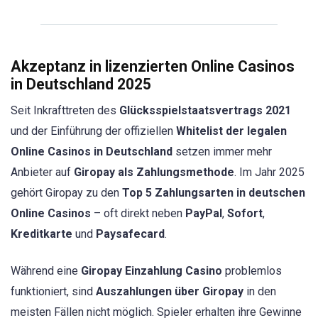
Akzeptanz in lizenzierten Online Casinos
in Deutschland 2025
Seit Inkrafttreten des
Glücksspielstaatsvertrags 2021
und der Einführung der offiziellen
Whitelist der legalen
Online Casinos in Deutschland
setzen immer mehr
Anbieter auf
Giropay als Zahlungsmethode
. Im Jahr 2025
gehört Giropay zu den
Top 5 Zahlungsarten in deutschen
Online Casinos
– oft direkt neben
PayPal
,
Sofort
,
Kreditkarte
und
Paysafecard
.
Während eine
Giropay Einzahlung Casino
problemlos
funktioniert, sind
Auszahlungen über Giropay
in den
meisten Fällen nicht möglich. Spieler erhalten ihre Gewinne