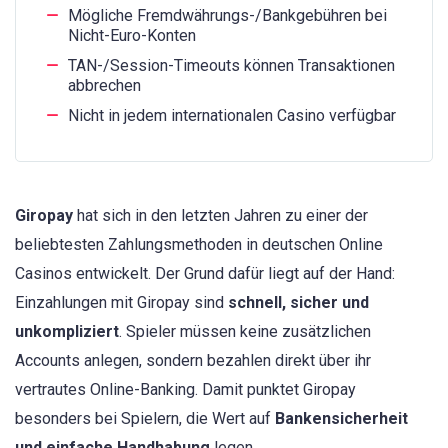
Mögliche Fremdwährungs-/Bankgebühren bei
Nicht-Euro-Konten
TAN-/Session-Timeouts können Transaktionen
abbrechen
Nicht in jedem internationalen Casino verfügbar
Giropay
hat sich in den letzten Jahren zu einer der
beliebtesten Zahlungsmethoden in deutschen Online
Casinos entwickelt. Der Grund dafür liegt auf der Hand:
Einzahlungen mit Giropay sind
schnell, sicher und
unkompliziert
. Spieler müssen keine zusätzlichen
Accounts anlegen, sondern bezahlen direkt über ihr
vertrautes Online-Banking. Damit punktet Giropay
besonders bei Spielern, die Wert auf
Bankensicherheit
und einfache Handhabung
legen.