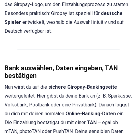
das Giropay-Logo, um den Einzahlungsprozess zu starten.
Besonders praktisch: Giropay ist speziell für
deutsche
Spieler
entwickelt, weshalb die Auswahl intuitiv und auf
Deutsch verfügbar ist.
Bank auswählen, Daten eingeben, TAN
bestätigen
Nun wirst du auf die
sichere Giropay-Bankingseite
weitergeleitet. Hier gibst du deine Bank an (z. B. Sparkasse,
Volksbank, Postbank oder eine Privatbank). Danach loggst
du dich mit deinen normalen
Online-Banking-Daten
ein.
Die Einzahlung bestätigst du mit einer
TAN
– egal ob
mTAN, photoTAN oder PushTAN. Deine sensiblen Daten