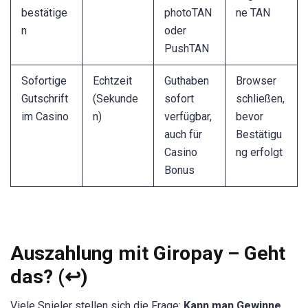
bestätige
photoTAN
ne TAN
n
oder
PushTAN
Sofortige
Echtzeit
Guthaben
Browser
Gutschrift
(Sekunde
sofort
schließen,
im Casino
n)
verfügbar,
bevor
auch für
Bestätigu
Casino
ng erfolgt
Bonus
Auszahlung mit Giropay – Geht
das? (↩️)
Viele Spieler stellen sich die Frage:
Kann man Gewinne