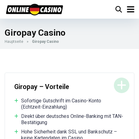
Giropay Casino
Hauptseite
»
Giropay Casino
Giropay – Vorteile
Sofortige Gutschrift im Casino-Konto
(Echtzeit-Einzahlung)
Direkt über deutsches Online-Banking mit TAN-
Bestätigung
Hohe Sicherheit dank SSL und Bankschutz –
keine Kartendaten im Casino