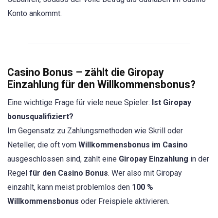
Konto ankommt.
Casino Bonus – zählt die Giropay
Einzahlung für den Willkommensbonus?
Eine wichtige Frage für viele neue Spieler:
Ist Giropay
bonusqualifiziert?
Im Gegensatz zu Zahlungsmethoden wie Skrill oder
Neteller, die oft vom
Willkommensbonus im Casino
ausgeschlossen sind, zählt eine
Giropay Einzahlung
in der
Regel
für den Casino Bonus
. Wer also mit Giropay
einzahlt, kann meist problemlos den
100 %
Willkommensbonus
oder Freispiele aktivieren.