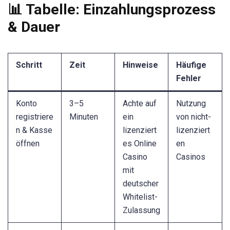
📊
Tabelle: Einzahlungsprozess
& Dauer
Schritt
Zeit
Hinweise
Häufige
Fehler
Konto
3–5
Achte auf
Nutzung
registriere
Minuten
ein
von nicht-
n & Kasse
lizenziert
lizenziert
öffnen
es Online
en
Casino
Casinos
mit
deutscher
Whitelist-
Zulassung