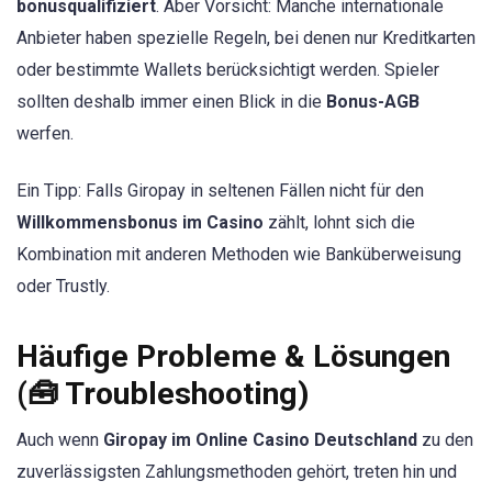
bonusqualifiziert
. Aber Vorsicht: Manche internationale
Anbieter haben spezielle Regeln, bei denen nur Kreditkarten
oder bestimmte Wallets berücksichtigt werden. Spieler
sollten deshalb immer einen Blick in die
Bonus-AGB
werfen.
Ein Tipp: Falls Giropay in seltenen Fällen nicht für den
Willkommensbonus im Casino
zählt, lohnt sich die
Kombination mit anderen Methoden wie Banküberweisung
oder Trustly.
Häufige Probleme & Lösungen
(🧰 Troubleshooting)
Auch wenn
Giropay im Online Casino Deutschland
zu den
zuverlässigsten Zahlungsmethoden gehört, treten hin und