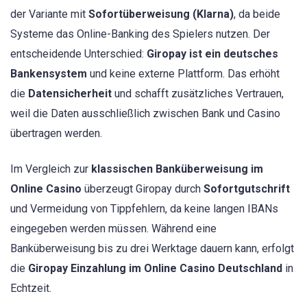
der Variante mit
Sofortüberweisung (Klarna)
, da beide
Systeme das Online-Banking des Spielers nutzen. Der
entscheidende Unterschied:
Giropay ist ein deutsches
Bankensystem
und keine externe Plattform. Das erhöht
die
Datensicherheit
und schafft zusätzliches Vertrauen,
weil die Daten ausschließlich zwischen Bank und Casino
übertragen werden.
Im Vergleich zur
klassischen Banküberweisung im
Online Casino
überzeugt Giropay durch
Sofortgutschrift
und Vermeidung von Tippfehlern, da keine langen IBANs
eingegeben werden müssen. Während eine
Banküberweisung bis zu drei Werktage dauern kann, erfolgt
die
Giropay Einzahlung im Online Casino Deutschland
in
Echtzeit.