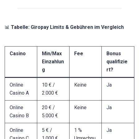
📊
Tabelle: Giropay Limits & Gebühren im Vergleich
Casino
Min/Max
Fee
Bonus
Einzahlun
qualifizie
g
rt?
Online
10 € /
Keine
Ja
Casino A
2.000 €
Online
20 € /
Keine
Ja
Casino B
5.000 €
Online
5 € /
1 %
Ja
Casino C
1.000 €
Umrechnu