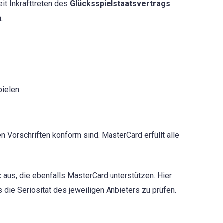
eit Inkrafttreten des
Glücksspielstaatsvertrags
.
ielen.
n Vorschriften konform sind. MasterCard erfüllt alle
z
aus, die ebenfalls MasterCard unterstützen. Hier
 die Seriosität des jeweiligen Anbieters zu prüfen.