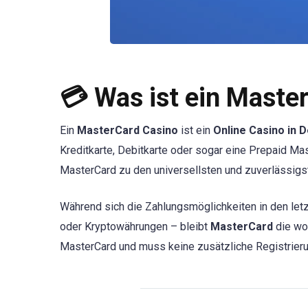
💳 Was ist ein Maste
Ein
MasterCard Casino
ist ein
Online Casino in 
Kreditkarte, Debitkarte oder sogar eine Prepaid M
MasterCard zu den universellsten und zuverlässigs
Während sich die Zahlungsmöglichkeiten in den letz
oder Kryptowährungen – bleibt
MasterCard
die woh
MasterCard und muss keine zusätzliche Registrieru