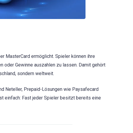
er MasterCard ermöglicht. Spieler können ihre
en oder Gewinne auszahlen zu lassen. Damit gehört
schland, sondern weltweit.
 und Neteller, Prepaid-Lösungen wie Paysafecard
 einfach: Fast jeder Spieler besitzt bereits eine