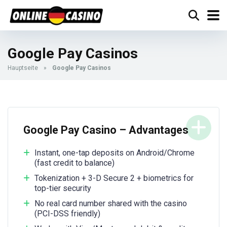
Google Pay Casinos
Hauptseite
»
Google Pay Casinos
Google Pay Casino – Advantages
Instant, one-tap deposits on Android/Chrome
(fast credit to balance)
Tokenization + 3-D Secure 2 + biometrics for
top-tier security
No real card number shared with the casino
(PCI-DSS friendly)