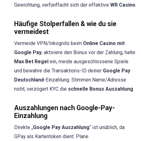
Gewichtung, verfünffacht sich der effektive
WR Casino
.
Häufige Stolperfallen & wie du sie
vermeidest
Vermeide VPN/Inkognito beim
Online Casino mit
Google Pay
, aktiviere den Bonus vor der Zahlung, halte
Max Bet Regel
ein, meide ausgeschlossene Spiele
und bewahre die Transaktions-ID deiner
Google Pay
Deutschland
-Einzahlung. Stimmen Name/Adresse
nicht, verzögert KYC die
schnelle Bonus Auszahlung
.
Auszahlungen nach Google-Pay-
Einzahlung
Direkte „
Google Pay Auszahlung
“ ist unüblich, da
GPay als Kartentoken dient. Plane