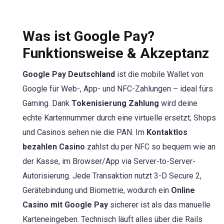
Was ist Google Pay?
Funktionsweise & Akzeptanz
Google Pay Deutschland
ist die mobile Wallet von
Google für Web-, App- und NFC-Zahlungen – ideal fürs
Gaming. Dank
Tokenisierung Zahlung
wird deine
echte Kartennummer durch eine virtuelle ersetzt; Shops
und Casinos sehen nie die PAN. Im
Kontaktlos
bezahlen Casino
zahlst du per NFC so bequem wie an
der Kasse, im Browser/App via Server-to-Server-
Autorisierung. Jede Transaktion nutzt 3-D Secure 2,
Gerätebindung und Biometrie, wodurch ein
Online
Casino mit Google Pay
sicherer ist als das manuelle
Karteneingeben. Technisch läuft alles über die Rails