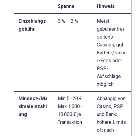
Spanne
Hinweis
Einzahlungs
0 % – 2 %
Meist
gebühr
gebührenfrei
seitens
Casinos; ggf.
Karten-/Issue
r-Fees oder
PSP-
Aufschläge
möglich.
Mindest-/Ma
Min 5–20 € ·
Abhängig von
ximaleinzahl
Max 1.000–
Casino, PSP
ung
10.000 € je
und Bank;
Transaktion
höhere Limits
oft nach