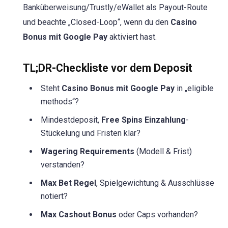
Banküberweisung/Trustly/eWallet als Payout-Route
und beachte „Closed-Loop“, wenn du den
Casino
Bonus mit Google Pay
aktiviert hast.
TL;DR-Checkliste vor dem Deposit
Steht
Casino Bonus mit Google Pay
in „eligible
methods“?
Mindestdeposit,
Free Spins Einzahlung
-
Stückelung und Fristen klar?
Wagering Requirements
(Modell & Frist)
verstanden?
Max Bet Regel
, Spielgewichtung & Ausschlüsse
notiert?
Max Cashout Bonus
oder Caps vorhanden?