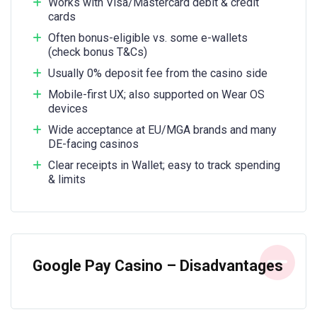
Works with Visa/Mastercard debit & credit
cards
Often bonus-eligible vs. some e-wallets
(check bonus T&Cs)
Usually 0% deposit fee from the casino side
Mobile-first UX; also supported on Wear OS
devices
Wide acceptance at EU/MGA brands and many
DE-facing casinos
Clear receipts in Wallet; easy to track spending
& limits
Google Pay Casino – Disadvantages