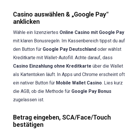
Casino auswählen & „Google Pay“
anklicken
Wähle ein lizenziertes
Online Casino mit Google Pay
mit klaren Bonusregeln. Im Kassenbereich tippst du auf
den Button für
Google Pay Deutschland
oder wählst
Kreditkarte mit Wallet-Autofill. Achte darauf, dass
Casino Einzahlung ohne Kreditkarte
über die Wallet
als Kartentoken läuft. In Apps und Chrome erscheint oft
ein nativer Button für
Mobile Wallet Casino
. Lies kurz
die AGB, ob die Methode für
Google Pay Bonus
zugelassen ist.
Betrag eingeben, SCA/Face/Touch
bestätigen