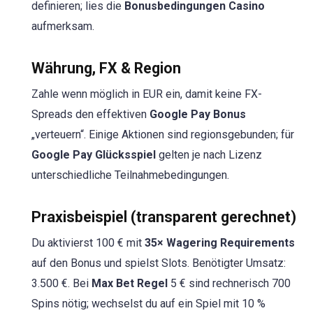
definieren; lies die
Bonusbedingungen Casino
aufmerksam.
Währung, FX & Region
Zahle wenn möglich in EUR ein, damit keine FX-
Spreads den effektiven
Google Pay Bonus
„verteuern“. Einige Aktionen sind regionsgebunden; für
Google Pay Glücksspiel
gelten je nach Lizenz
unterschiedliche Teilnahmebedingungen.
Praxisbeispiel (transparent gerechnet)
Du aktivierst 100 € mit
35× Wagering Requirements
auf den Bonus und spielst Slots. Benötigter Umsatz:
3.500 €. Bei
Max Bet Regel
5 € sind rechnerisch 700
Spins nötig; wechselst du auf ein Spiel mit 10 %