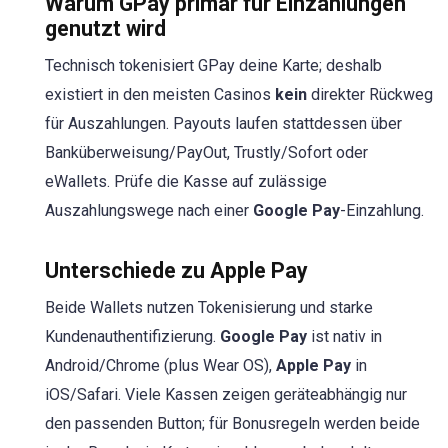
Warum GPay primär für Einzahlungen
genutzt wird
Technisch tokenisiert GPay deine Karte; deshalb
existiert in den meisten Casinos
kein
direkter Rückweg
für Auszahlungen. Payouts laufen stattdessen über
Banküberweisung/PayOut, Trustly/Sofort oder
eWallets. Prüfe die Kasse auf zulässige
Auszahlungswege nach einer
Google Pay
-Einzahlung.
Unterschiede zu Apple Pay
Beide Wallets nutzen Tokenisierung und starke
Kundenauthentifizierung.
Google Pay
ist nativ in
Android/Chrome (plus Wear OS),
Apple Pay
in
iOS/Safari. Viele Kassen zeigen geräteabhängig nur
den passenden Button; für Bonusregeln werden beide