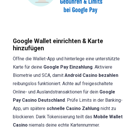
Google Wallet einrichten & Karte
hinzufügen
Öffne die Wallet-App und hinterlege eine unterstützte
Karte für deine
Google Pay Einzahlung
. Aktiviere
Biometrie und SCA, damit
Android Casino bezahlen
reibungslos funktioniert. Achte auf freigeschaltete
Online- und Auslandstransaktionen für dein
Google
Pay Casino Deutschland
. Prüfe Limits in der Banking-
App, um spätere
schnelle Casino Zahlung
nicht zu
blockieren. Dank Tokenisierung teilt das
Mobile Wallet
Casino
niemals deine echte Kartennummer.