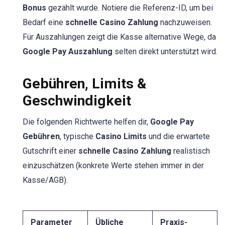
Bonus
gezählt wurde. Notiere die Referenz-ID, um bei
Bedarf eine
schnelle Casino Zahlung
nachzuweisen.
Für Auszahlungen zeigt die Kasse alternative Wege, da
Google Pay Auszahlung
selten direkt unterstützt wird.
Gebühren, Limits &
Geschwindigkeit
Die folgenden Richtwerte helfen dir,
Google Pay
Gebühren
, typische
Casino Limits
und die erwartete
Gutschrift einer
schnelle Casino Zahlung
realistisch
einzuschätzen (konkrete Werte stehen immer in der
Kasse/AGB).
Parameter
Übliche
Praxis-