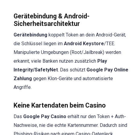
Gerätebindung & Android-
Sicherheitsarchitektur
Gerätebindung
koppelt Token an dein Android-Gerät;
die Schlüssel liegen im
Android Keystore
/TEE.
Manipulierte Umgebungen (Root/Jailbreak) werden
erkannt; viele Banken nutzen zusätzlich
Play
Integrity/SafetyNet
. Das schützt
Google Pay Online
Zahlung
gegen Klon-Geräte und automatisierte
Angriffe.
Keine Kartendaten beim Casino
Das
Google Pay Casino
erhält nur den Token + Auth-
Nachweise, nie die echte Kartennummer. Dadurch sind
Phishing-Risiken nach einem Casino-Datenleck