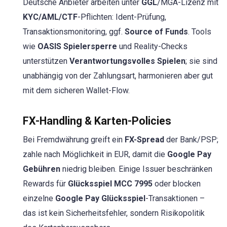
Deutsche Anbieter arbeiten unter
GGL
/MGA-Lizenz mit
KYC/AML/CTF
-Pflichten: Ident-Prüfung,
Transaktionsmonitoring, ggf.
Source of Funds
. Tools
wie
OASIS Spielersperre
und Reality-Checks
unterstützen
Verantwortungsvolles Spielen
; sie sind
unabhängig von der Zahlungsart, harmonieren aber gut
mit dem sicheren Wallet-Flow.
FX-Handling & Karten-Policies
Bei Fremdwährung greift ein
FX-Spread
der Bank/PSP;
zahle nach Möglichkeit in EUR, damit die
Google Pay
Gebühren
niedrig bleiben. Einige Issuer beschränken
Rewards für
Glücksspiel MCC 7995
oder blocken
einzelne
Google Pay Glücksspiel
-Transaktionen –
das ist kein Sicherheitsfehler, sondern Risikopolitik