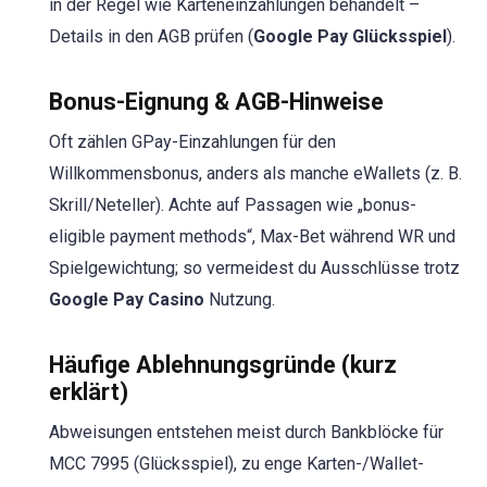
in der Regel wie Karteneinzahlungen behandelt –
Details in den AGB prüfen (
Google Pay Glücksspiel
).
Bonus-Eignung & AGB-Hinweise
Oft zählen GPay-Einzahlungen für den
Willkommensbonus, anders als manche eWallets (z. B.
Skrill/Neteller). Achte auf Passagen wie „bonus-
eligible payment methods“, Max-Bet während WR und
Spielgewichtung; so vermeidest du Ausschlüsse trotz
Google Pay Casino
Nutzung.
Häufige Ablehnungsgründe (kurz
erklärt)
Abweisungen entstehen meist durch Bankblöcke für
MCC 7995 (Glücksspiel), zu enge Karten-/Wallet-