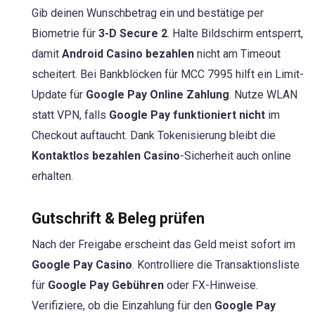
Gib deinen Wunschbetrag ein und bestätige per
Biometrie für
3-D Secure 2
. Halte Bildschirm entsperrt,
damit
Android Casino bezahlen
nicht am Timeout
scheitert. Bei Bankblöcken für MCC 7995 hilft ein Limit-
Update für
Google Pay Online Zahlung
. Nutze WLAN
statt VPN, falls
Google Pay funktioniert nicht
im
Checkout auftaucht. Dank Tokenisierung bleibt die
Kontaktlos bezahlen Casino
-Sicherheit auch online
erhalten.
Gutschrift & Beleg prüfen
Nach der Freigabe erscheint das Geld meist sofort im
Google Pay Casino
. Kontrolliere die Transaktionsliste
für
Google Pay Gebühren
oder FX-Hinweise.
Verifiziere, ob die Einzahlung für den
Google Pay