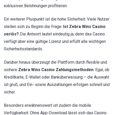
exklusiven Belohnungen profitieren.
Ein weiterer Pluspunkt ist die hohe Sicherheit. Viele Nutzer
stellen sich zu Beginn die Frage:
Ist Zebra Wins Casino
seriös?
Die Antwort lautet eindeutig ja, denn das Casino
verfügt über eine gültige Lizenz und erfüllt alle wichtigen
Sicherheitsstandards.
Darüber hinaus überzeugt die Plattform durch flexible und
sichere
Zebra Wins Casino Zahlungsmethoden
. Egal, ob
Kreditkarte, E-Wallet oder Banküberweisung – die Auswahl
ist groß, und Ein- sowie Auszahlungen erfolgen schnell und
sicher.
Besonders erwähnenswert ist zudem die mobile
Verfügbarkeit. Ohne App-Download lässt sich das Casino