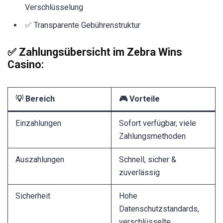
Verschlüsselung
✅ Transparente Gebührenstruktur
✅ Zahlungsübersicht im Zebra Wins
Casino:
💡 Bereich
🎮 Vorteile
Einzahlungen
Sofort verfügbar, viele
Zahlungsmethoden
Auszahlungen
Schnell, sicher &
zuverlässig
Sicherheit
Hohe
Datenschutzstandards,
verschlüsselte