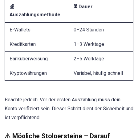
💰
⏳ Dauer
Auszahlungsmethode
E-Wallets
0–24 Stunden
Kreditkarten
1–3 Werktage
Banküberweisung
2–5 Werktage
Kryptowährungen
Variabel, häufig schnell
Beachte jedoch: Vor der ersten Auszahlung muss dein
Konto verifiziert sein. Dieser Schritt dient der Sicherheit und
ist verpflichtend.
⚠️ Mögliche Stolpersteine – Darauf