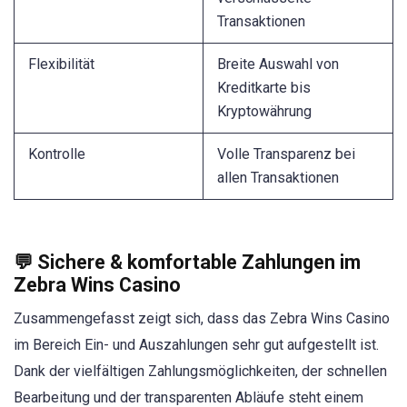
Transaktionen
Flexibilität
Breite Auswahl von
Kreditkarte bis
Kryptowährung
Kontrolle
Volle Transparenz bei
allen Transaktionen
💬 Sichere & komfortable Zahlungen im
Zebra Wins Casino
Zusammengefasst zeigt sich, dass das Zebra Wins Casino
im Bereich Ein- und Auszahlungen sehr gut aufgestellt ist.
Dank der vielfältigen Zahlungsmöglichkeiten, der schnellen
Bearbeitung und der transparenten Abläufe steht einem