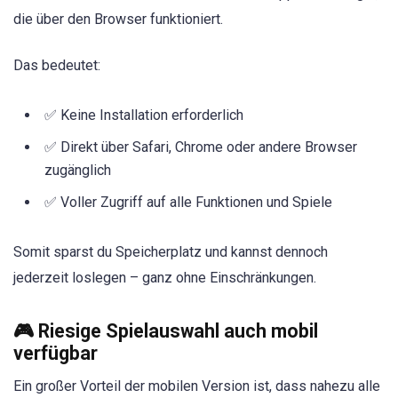
die über den Browser funktioniert.
Das bedeutet:
✅ Keine Installation erforderlich
✅ Direkt über Safari, Chrome oder andere Browser
zugänglich
✅ Voller Zugriff auf alle Funktionen und Spiele
Somit sparst du Speicherplatz und kannst dennoch
jederzeit loslegen – ganz ohne Einschränkungen.
🎮 Riesige Spielauswahl auch mobil
verfügbar
Ein großer Vorteil der mobilen Version ist, dass nahezu alle