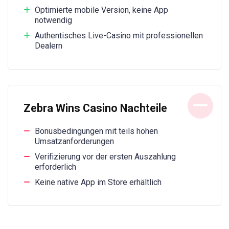
Optimierte mobile Version, keine App
notwendig
Authentisches Live-Casino mit professionellen
Dealern
Zebra Wins Casino Nachteile
Bonusbedingungen mit teils hohen
Umsatzanforderungen
Verifizierung vor der ersten Auszahlung
erforderlich
Keine native App im Store erhältlich