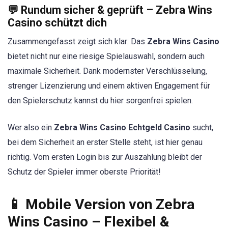
💬 Rundum sicher & geprüft – Zebra Wins
Casino schützt dich
Zusammengefasst zeigt sich klar: Das
Zebra Wins Casino
bietet nicht nur eine riesige Spielauswahl, sondern auch
maximale Sicherheit. Dank modernster Verschlüsselung,
strenger Lizenzierung und einem aktiven Engagement für
den Spielerschutz kannst du hier sorgenfrei spielen.
Wer also ein
Zebra Wins Casino Echtgeld Casino
sucht,
bei dem Sicherheit an erster Stelle steht, ist hier genau
richtig. Vom ersten Login bis zur Auszahlung bleibt der
Schutz der Spieler immer oberste Priorität!
📱 Mobile Version von Zebra
Wins Casino – Flexibel &