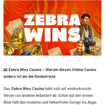
🎰
Zebra Wins Casino – Warum dieses Online Casino
anders ist als die Konkurrenz
Das
Zebra Wins Casino
hebt sich auf eindrucksvolle
Weise von anderen Anbietern ab. Schon auf den ersten
Blick fällt das moderne und farbenfrohe Design ins Auge,