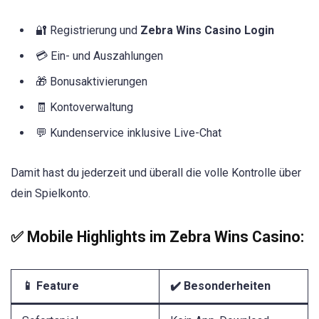
🔐 Registrierung und
Zebra Wins Casino Login
💳 Ein- und Auszahlungen
🎁 Bonusaktivierungen
🧾 Kontoverwaltung
💬 Kundenservice inklusive Live-Chat
Damit hast du jederzeit und überall die volle Kontrolle über
dein Spielkonto.
✅ Mobile Highlights im Zebra Wins Casino:
📱 Feature
✔️ Besonderheiten