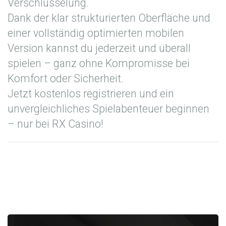
Verschlüsselung.
Dank der klar strukturierten Oberfläche und
einer vollständig optimierten mobilen
Version kannst du jederzeit und überall
spielen – ganz ohne Kompromisse bei
Komfort oder Sicherheit.
Jetzt kostenlos registrieren und ein
unvergleichliches Spielabenteuer beginnen
– nur bei RX Casino!