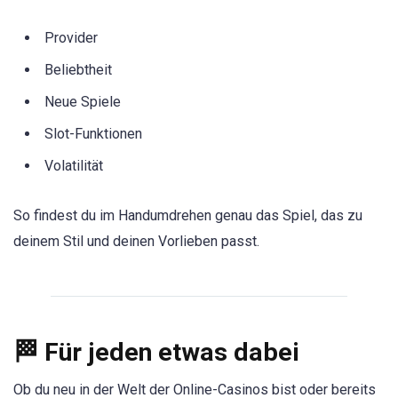
Provider
Beliebtheit
Neue Spiele
Slot-Funktionen
Volatilität
So findest du im Handumdrehen genau das Spiel, das zu
deinem Stil und deinen Vorlieben passt.
🏁 Für jeden etwas dabei
Ob du neu in der Welt der Online-Casinos bist oder bereits