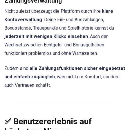
Zahlungsverwaltung
Nicht zuletzt überzeugt die Plattform durch ihre
klare
Kontoverwaltung
. Deine Ein- und Auszahlungen,
Bonusstände, Treuepunkte und Spielhistorie kannst du
jederzeit mit wenigen Klicks einsehen
. Auch der
Wechsel zwischen Echtgeld- und Bonusguthaben
funktioniert problemlos und ohne Wartezeiten.
Zudem sind
alle Zahlungsfunktionen sicher eingebettet
und einfach zugänglich
, was nicht nur Komfort, sondern
auch Vertrauen schafft.
✅ Benutzererlebnis auf