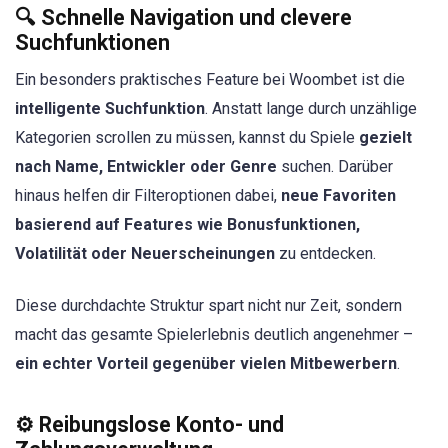
🔍 Schnelle Navigation und clevere
Suchfunktionen
Ein besonders praktisches Feature bei Woombet ist die
intelligente Suchfunktion
. Anstatt lange durch unzählige
Kategorien scrollen zu müssen, kannst du Spiele
gezielt
nach Name, Entwickler oder Genre
suchen. Darüber
hinaus helfen dir Filteroptionen dabei,
neue Favoriten
basierend auf Features wie Bonusfunktionen,
Volatilität oder Neuerscheinungen
zu entdecken.
Diese durchdachte Struktur spart nicht nur Zeit, sondern
macht das gesamte Spielerlebnis deutlich angenehmer –
ein echter Vorteil gegenüber vielen Mitbewerbern
.
⚙️ Reibungslose Konto- und