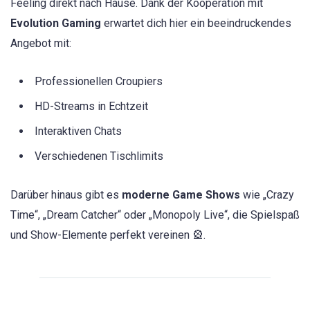
Feeling direkt nach Hause. Dank der Kooperation mit
Evolution Gaming
erwartet dich hier ein beeindruckendes
Angebot mit:
Professionellen Croupiers
HD-Streams in Echtzeit
Interaktiven Chats
Verschiedenen Tischlimits
Darüber hinaus gibt es
moderne Game Shows
wie „Crazy
Time“, „Dream Catcher“ oder „Monopoly Live“, die Spielspaß
und Show-Elemente perfekt vereinen 🎡.