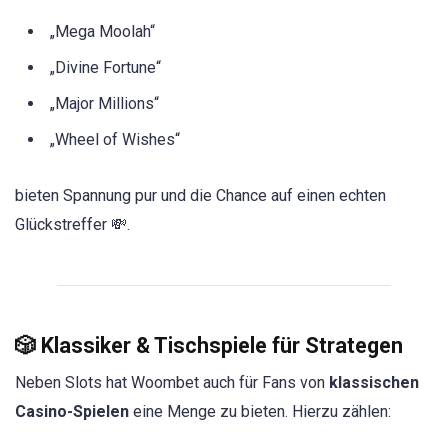
„Mega Moolah“
„Divine Fortune“
„Major Millions“
„Wheel of Wishes“
bieten Spannung pur und die Chance auf einen echten
Glückstreffer 💸.
🎲 Klassiker & Tischspiele für Strategen
Neben Slots hat Woombet auch für Fans von
klassischen
Casino-Spielen
eine Menge zu bieten. Hierzu zählen: