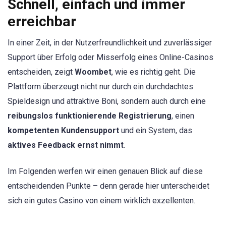
Schnell, einfach und immer
erreichbar
In einer Zeit, in der Nutzerfreundlichkeit und zuverlässiger
Support über Erfolg oder Misserfolg eines Online-Casinos
entscheiden, zeigt
Woombet
, wie es richtig geht. Die
Plattform überzeugt nicht nur durch ein durchdachtes
Spieldesign und attraktive Boni, sondern auch durch eine
reibungslos funktionierende Registrierung
, einen
kompetenten Kundensupport
und ein System, das
aktives Feedback ernst nimmt
.
Im Folgenden werfen wir einen genauen Blick auf diese
entscheidenden Punkte – denn gerade hier unterscheidet
sich ein gutes Casino von einem wirklich exzellenten.