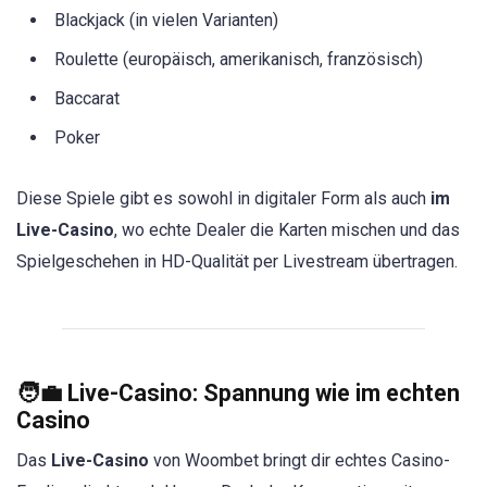
Blackjack (in vielen Varianten)
Roulette (europäisch, amerikanisch, französisch)
Baccarat
Poker
Diese Spiele gibt es sowohl in digitaler Form als auch
im
Live-Casino
, wo echte Dealer die Karten mischen und das
Spielgeschehen in HD-Qualität per Livestream übertragen.
🧑‍💼 Live-Casino: Spannung wie im echten
Casino
Das
Live-Casino
von Woombet bringt dir echtes Casino-