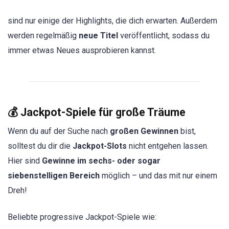
sind nur einige der Highlights, die dich erwarten. Außerdem
werden regelmäßig
neue Titel
veröffentlicht, sodass du
immer etwas Neues ausprobieren kannst.
💰 Jackpot-Spiele für große Träume
Wenn du auf der Suche nach
großen Gewinnen
bist,
solltest du dir die
Jackpot-Slots
nicht entgehen lassen.
Hier sind
Gewinne im sechs- oder sogar
siebenstelligen Bereich
möglich – und das mit nur einem
Dreh!
Beliebte progressive Jackpot-Spiele wie: