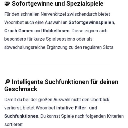
🧩 Sofortgewinne und Spezialspiele
Für den schnellen Nervenkitzel zwischendurch bietet
Woombet auch eine Auswahl an
Sofortgewinnspielen
,
Crash Games
und
Rubbellosen
. Diese eignen sich
besonders für kurze Spielsessions oder als
abwechslungsreiche Ergänzung zu den regulären Slots.
🔎 Intelligente Suchfunktionen für deinen
Geschmack
Damit du bei der großen Auswahl nicht den Überblick
verlierst, bietet Woombet
intuitive Filter- und
Suchfunktionen
. Du kannst Spiele nach folgenden Kriterien
sortieren: