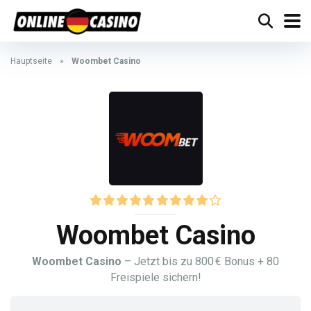
Hauptseite
»
Woombet Casino
Woombet Casino
Woombet Casino
– Jetzt bis zu 800 € Bonus + 80
Freispiele sichern!