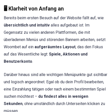
🖥️ Klarheit von Anfang an
Bereits beim ersten Besuch auf der Website fällt auf, wie
übersichtlich und intuitiv
alles aufgebaut ist. Im
Gegensatz zu vielen anderen Plattformen, die mit
überladenen Menüs und störenden Bannern arbeiten, setzt
Woombet auf ein
aufgeräumtes Layout
, das den Fokus
auf das Wesentliche legt:
Spiele, Aktionen und
Benutzerkonto
.
Darüber hinaus sind alle wichtigen Menüpunkte gut sichtbar
und logisch angeordnet. Egal ob du dein Profil bearbeiten,
eine Einzahlung tätigen oder nach einem bestimmten Spiel
suchen möchtest –
du findest alles in wenigen
Sekunden
, ohne umständlich durch Unterseiten klicken zu
müssen.