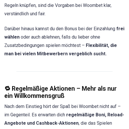
Regeln knüpfen, sind die Vorgaben bei Woombet klar,
verständlich und fair.
Darüber hinaus kannst du den Bonus bei der Einzahlung
frei
wählen
oder auch ablehnen, falls du lieber ohne
Zusatzbedingungen spielen möchtest –
Flexibilität, die
man bei vielen Mitbewerbern vergeblich sucht.
🔁 Regelmäßige Aktionen – Mehr als nur
ein Willkommensgruß
Nach dem Einstieg hört der Spaß bei Woombet nicht auf –
im Gegenteil. Es erwarten dich
regelmäßige Boni, Reload-
Angebote und Cashback-Aktionen
, die das Spielen