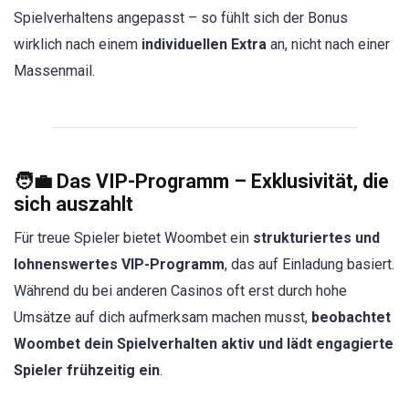
Spielverhaltens angepasst – so fühlt sich der Bonus
wirklich nach einem
individuellen Extra
an, nicht nach einer
Massenmail.
🧑‍💼 Das VIP-Programm – Exklusivität, die
sich auszahlt
Für treue Spieler bietet Woombet ein
strukturiertes und
lohnenswertes VIP-Programm
, das auf Einladung basiert.
Während du bei anderen Casinos oft erst durch hohe
Umsätze auf dich aufmerksam machen musst,
beobachtet
Woombet dein Spielverhalten aktiv und lädt engagierte
Spieler frühzeitig ein
.