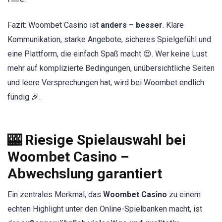
Fazit: Woombet Casino ist
anders – besser
. Klare
Kommunikation, starke Angebote, sicheres Spielgefühl und
eine Plattform, die einfach Spaß macht 😍. Wer keine Lust
mehr auf komplizierte Bedingungen, unübersichtliche Seiten
und leere Versprechungen hat, wird bei Woombet endlich
fündig 🎉.
🎰 Riesige Spielauswahl bei
Woombet Casino –
Abwechslung garantiert
Ein zentrales Merkmal, das
Woombet Casino
zu einem
echten Highlight unter den Online-Spielbanken macht, ist