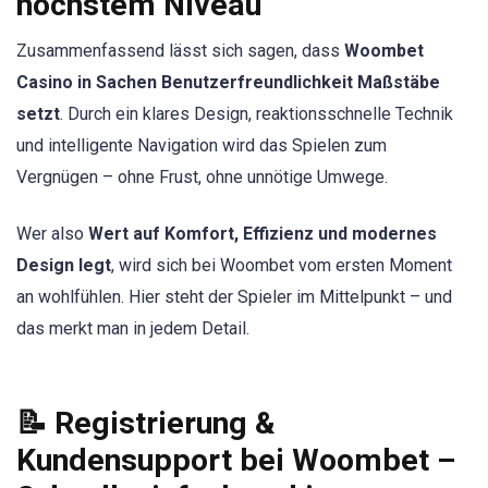
höchstem Niveau
Zusammenfassend lässt sich sagen, dass
Woombet
Casino in Sachen Benutzerfreundlichkeit Maßstäbe
setzt
. Durch ein klares Design, reaktionsschnelle Technik
und intelligente Navigation wird das Spielen zum
Vergnügen – ohne Frust, ohne unnötige Umwege.
Wer also
Wert auf Komfort, Effizienz und modernes
Design legt
, wird sich bei Woombet vom ersten Moment
an wohlfühlen. Hier steht der Spieler im Mittelpunkt – und
das merkt man in jedem Detail.
📝 Registrierung &
Kundensupport bei Woombet –