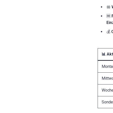
📅
🆓
Ein
💰
📊 Ak
Monta
Mittwo
Woche
Sonde