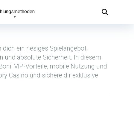
hlungsmethoden
 dich ein riesiges Spielangebot,
 und absolute Sicherheit. In diesem
Boni, VIP-Vorteile, mobile Nutzung und
ory Casino und sichere dir exklusive