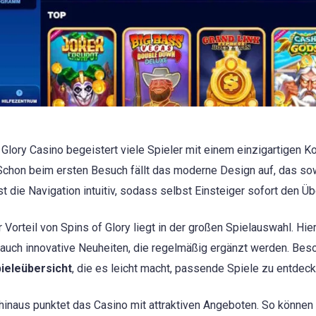
 Glory Casino begeistert viele Spieler mit einem einzigartigen K
Schon beim ersten Besuch fällt das moderne Design auf, das sowohl
t die Navigation intuitiv, sodass selbst Einsteiger sofort den Üb
er Vorteil von Spins of Glory liegt in der großen Spielauswahl. Hie
auch innovative Neuheiten, die regelmäßig ergänzt werden. Beson
pieleübersicht
, die es leicht macht, passende Spiele zu entdeck
hinaus punktet das Casino mit attraktiven Angeboten. So können