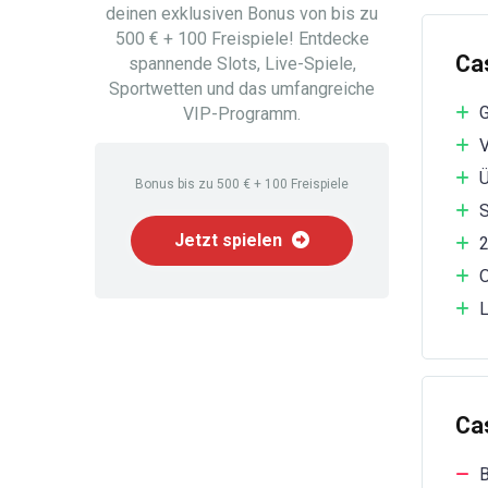
deinen exklusiven Bonus von bis zu
500 € + 100 Freispiele! Entdecke
Ca
spannende Slots, Live-Spiele,
Sportwetten und das umfangreiche
G
VIP-Programm.
V
Ü
Bonus bis zu 500 € + 100 Freispiele
S
Jetzt spielen
2
O
L
Ca
B