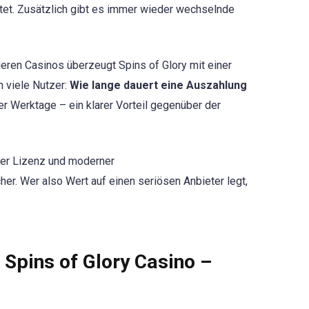
ltet. Zusätzlich gibt es immer wieder wechselnde
deren Casinos überzeugt Spins of Glory mit einer
h viele Nutzer:
Wie lange dauert eine Auszahlung
er Werktage – ein klarer Vorteil gegenüber der
iger Lizenz und moderner
her. Wer also Wert auf einen seriösen Anbieter legt,
pins of Glory Casino –