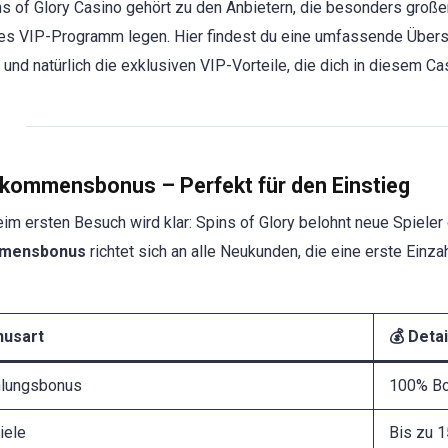
s of Glory Casino gehört zu den Anbietern, die besonders groß
es VIP-Programm legen. Hier findest du eine umfassende Übersic
 und natürlich die exklusiven VIP-Vorteile, die dich in diesem Ca
llkommensbonus – Perfekt für den Einstieg
im ersten Besuch wird klar: Spins of Glory belohnt neue Spieler
mmensbonus
richtet sich an alle Neukunden, die eine erste Einzah
nusart
💰 Detai
hlungsbonus
100% Bon
iele
Bis zu 1