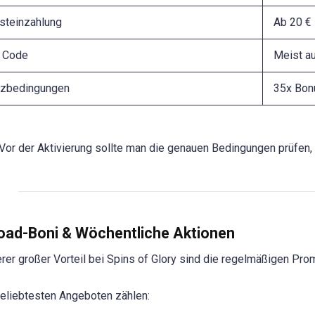
t­einzahlung
Ab 20 €
 Code
Meist au
zbedingungen
35x Bon
 Vor der Aktivierung sollte man die genauen Bedingungen prüfe
load-Boni & Wöchentliche Aktionen
erer großer Vorteil bei Spins of Glory sind die regelmäßigen Pr
eliebtesten Angeboten zählen: