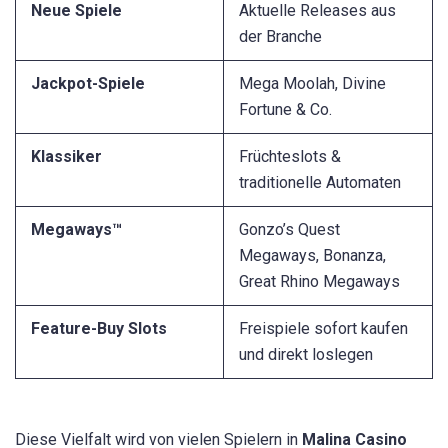
Neue Spiele
Aktuelle Releases aus
der Branche
Jackpot-Spiele
Mega Moolah, Divine
Fortune & Co.
Klassiker
Früchteslots &
traditionelle Automaten
Megaways™
Gonzo’s Quest
Megaways, Bonanza,
Great Rhino Megaways
Feature-Buy Slots
Freispiele sofort kaufen
und direkt loslegen
Diese Vielfalt wird von vielen Spielern in
Malina Casino