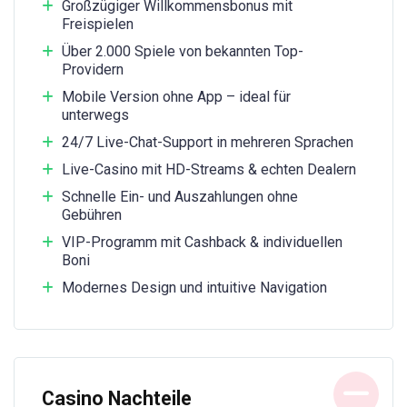
Großzügiger Willkommensbonus mit
Freispielen
Über 2.000 Spiele von bekannten Top-
Providern
Mobile Version ohne App – ideal für
unterwegs
24/7 Live-Chat-Support in mehreren Sprachen
Live-Casino mit HD-Streams & echten Dealern
Schnelle Ein- und Auszahlungen ohne
Gebühren
VIP-Programm mit Cashback & individuellen
Boni
Modernes Design und intuitive Navigation
Casino Nachteile