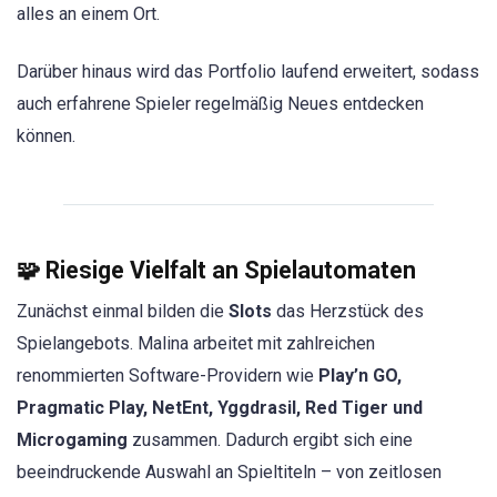
alles an einem Ort.
Darüber hinaus wird das Portfolio laufend erweitert, sodass
auch erfahrene Spieler regelmäßig Neues entdecken
können.
🧩 Riesige Vielfalt an Spielautomaten
Zunächst einmal bilden die
Slots
das Herzstück des
Spielangebots. Malina arbeitet mit zahlreichen
renommierten Software-Providern wie
Play’n GO,
Pragmatic Play, NetEnt, Yggdrasil, Red Tiger und
Microgaming
zusammen. Dadurch ergibt sich eine
beeindruckende Auswahl an Spieltiteln – von zeitlosen