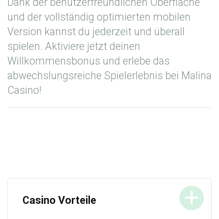
Dank der benutzerfreundlichen Oberfläche
und der vollständig optimierten mobilen
Version kannst du jederzeit und überall
spielen. Aktiviere jetzt deinen
Willkommensbonus und erlebe das
abwechslungsreiche Spielerlebnis bei Malina
Casino!
Casino Vorteile