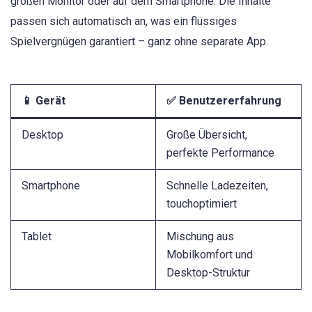
großen Monitor oder auf dem Smartphone. Die Inhalte
passen sich automatisch an, was ein flüssiges
Spielvergnügen garantiert – ganz ohne separate App.
📱 Gerät
✅ Benutzererfahrung
Desktop
Große Übersicht,
perfekte Performance
Smartphone
Schnelle Ladezeiten,
touchoptimiert
Tablet
Mischung aus
Mobilkomfort und
Desktop-Struktur