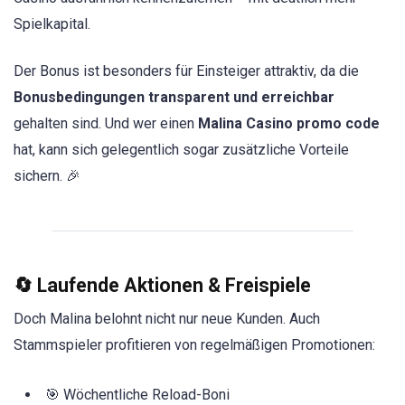
Spielkapital.
Der Bonus ist besonders für Einsteiger attraktiv, da die
Bonusbedingungen transparent und erreichbar
gehalten sind. Und wer einen
Malina Casino promo code
hat, kann sich gelegentlich sogar zusätzliche Vorteile
sichern. 🎉
🔄 Laufende Aktionen & Freispiele
Doch Malina belohnt nicht nur neue Kunden. Auch
Stammspieler profitieren von regelmäßigen Promotionen:
🎯 Wöchentliche Reload-Boni