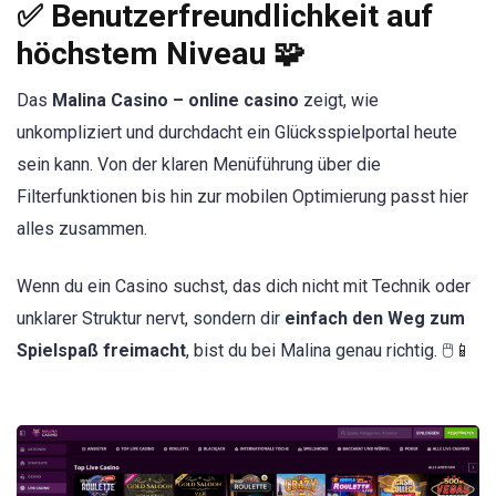
✅ Benutzerfreundlichkeit auf
höchstem Niveau 🧩
Das
Malina Casino – online casino
zeigt, wie
unkompliziert und durchdacht ein Glücksspielportal heute
sein kann. Von der klaren Menüführung über die
Filterfunktionen bis hin zur mobilen Optimierung passt hier
alles zusammen.
Wenn du ein Casino suchst, das dich nicht mit Technik oder
unklarer Struktur nervt, sondern dir
einfach den Weg zum
Spielspaß freimacht
, bist du bei Malina genau richtig. 🖱️📱