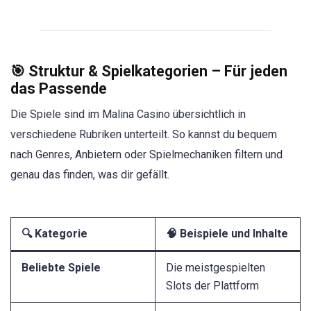
🎯 Struktur & Spielkategorien – Für jeden
das Passende
Die Spiele sind im Malina Casino übersichtlich in
verschiedene Rubriken unterteilt. So kannst du bequem
nach Genres, Anbietern oder Spielmechaniken filtern und
genau das finden, was dir gefällt.
🔍 Kategorie
🧠 Beispiele und Inhalte
Beliebte Spiele
Die meistgespielten
Slots der Plattform