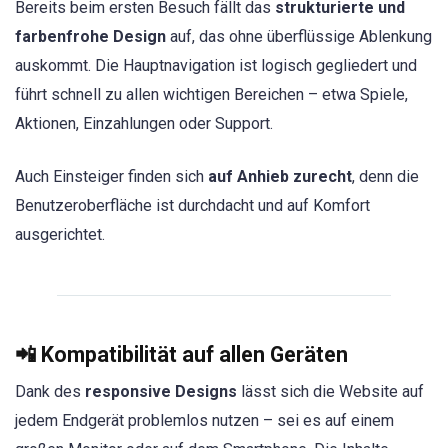
Bereits beim ersten Besuch fällt das
strukturierte und
farbenfrohe Design
auf, das ohne überflüssige Ablenkung
auskommt. Die Hauptnavigation ist logisch gegliedert und
führt schnell zu allen wichtigen Bereichen – etwa Spiele,
Aktionen, Einzahlungen oder Support.
Auch Einsteiger finden sich
auf Anhieb zurecht
, denn die
Benutzeroberfläche ist durchdacht und auf Komfort
ausgerichtet.
📲 Kompatibilität auf allen Geräten
Dank des
responsive Designs
lässt sich die Website auf
jedem Endgerät problemlos nutzen – sei es auf einem