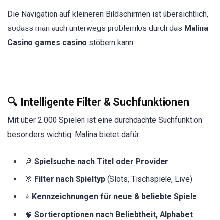
Die Navigation auf kleineren Bildschirmen ist übersichtlich,
sodass man auch unterwegs problemlos durch das
Malina
Casino games casino
stöbern kann.
🔍 Intelligente Filter & Suchfunktionen
Mit über 2.000 Spielen ist eine durchdachte Suchfunktion
besonders wichtig. Malina bietet dafür:
🔎
Spielsuche nach Titel oder Provider
🎯
Filter nach Spieltyp
(Slots, Tischspiele, Live)
⭐
Kennzeichnungen für neue & beliebte Spiele
🧠
Sortieroptionen nach Beliebtheit, Alphabet