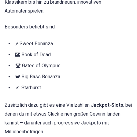
Klassikern bis hin zu brandneuen, innovativen
Automatenspielen.
Besonders beliebt sind:
⚡ Sweet Bonanza
🎰 Book of Dead
🏆 Gates of Olympus
👑 Big Bass Bonanza
🌌 Starburst
Zusätzlich dazu gibt es eine Vielzahl an
Jackpot-Slots
, bei
denen du mit etwas Glück einen großen Gewinn landen
kannst – darunter auch progressive Jackpots mit
Millionenbeträgen.