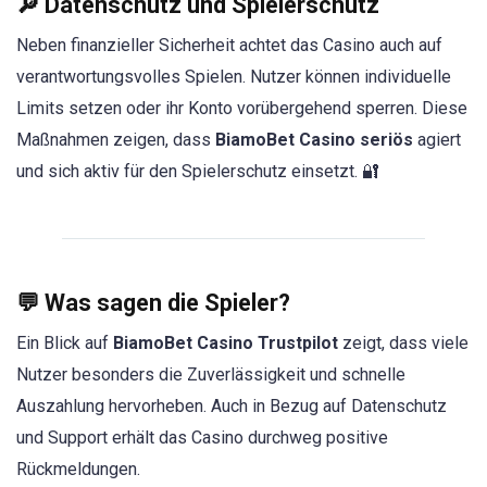
🔎 Datenschutz und Spielerschutz
Neben finanzieller Sicherheit achtet das Casino auch auf
verantwortungsvolles Spielen. Nutzer können individuelle
Limits setzen oder ihr Konto vorübergehend sperren. Diese
Maßnahmen zeigen, dass
BiamoBet Casino seriös
agiert
und sich aktiv für den Spielerschutz einsetzt. 🔐
💬 Was sagen die Spieler?
Ein Blick auf
BiamoBet Casino Trustpilot
zeigt, dass viele
Nutzer besonders die Zuverlässigkeit und schnelle
Auszahlung hervorheben. Auch in Bezug auf Datenschutz
und Support erhält das Casino durchweg positive
Rückmeldungen.